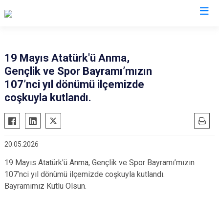
Konya
19 Mayıs Atatürk'ü Anma,
Gençlik ve Spor Bayramı’mızın
Ahırlı
Doğanhisar
Kulu
107’nci yıl dönümü ilçemizde
Akören
Emirgazi
Meram
coşkuyla kutlandı.
Akşehir
Ereğli
Sarayönü
Altınekin
Güneysınır
Selçuklu
Beyşehir
Hadim
Seydişehir
20.05.2026
Bozkır
Halkapınar
Taşkent
19 Mayıs Atatürk'ü Anma, Gençlik ve Spor Bayramı’mızın
Çeltik
Hüyük
Tuzlukçu
107’nci yıl dönümü ilçemizde coşkuyla kutlandı.
Cihanbeyli
Ilgın
Yalıhüyük
Bayramımız Kutlu Olsun.
Çumra
Kadınhanı
Yunak
Derbent
Karapınar