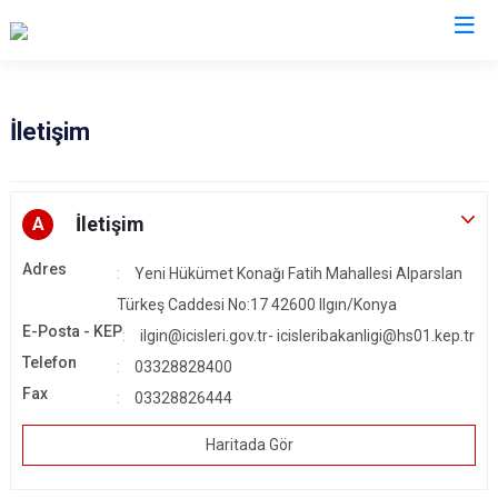
Konya
İletişim
Ahırlı
Doğanhisar
Kulu
Akören
Emirgazi
Meram
İletişim
A
Akşehir
Ereğli
Sarayönü
Adres
Yeni Hükümet Konağı Fatih Mahallesi Alparslan
Altınekin
Güneysınır
Selçuklu
Türkeş Caddesi No:17 42600 Ilgın/Konya
Beyşehir
Hadim
Seydişehir
E-Posta - KEP
ilgin@icisleri.gov.tr- icisleribakanligi@hs01.kep.tr
Bozkır
Halkapınar
Taşkent
Telefon
03328828400
Çeltik
Hüyük
Tuzlukçu
Fax
03328826444
Cihanbeyli
Ilgın
Yalıhüyük
Haritada Gör
Çumra
Kadınhanı
Yunak
Derbent
Karapınar