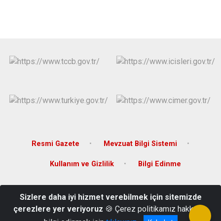
Derebucak
Karatay
Resmi Gazete
Mevzuat Bilgi Sistemi
Kullanım ve Gizlilik
Bilgi Edinme
Yeni Hükümet Konağı Fatih Mahallesi Alparslan Türkeş Caddesi
Sizlere daha iyi hizmet verebilmek için sitemizde
No:23 42600 Ilgın/Konya
çerezlere yer veriyoruz
🍪 Çerez politikamız hakkında
0332 882 84 00