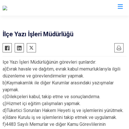
Konya
İlçe Yazı İşleri Müdürlüğü
Ahırlı
Doğanhisar
Kulu
Akören
Emirgazi
Meram
lçe Yazı İşleri Müdürlüğünün görevleri şunlardır:
Akşehir
Ereğli
Sarayönü
a)Evrak havale ve dağıtım, evrak kabul memurluklarıyla ilgili
Altınekin
Güneysınır
Selçuklu
düzenleme ve görevlendirmeler yapmak.
Beyşehir
Hadim
Seydişehir
b)Kaymakamlık ile diğer Kurumlar arasındaki yazışmalar
yapmak.
Bozkır
Halkapınar
Taşkent
c)Dilekçeleri kabul, takip etme ve sonuçlandırma.
Çeltik
Hüyük
Tuzlukçu
ç)Hizmet içi eğitim çalışmaları yapmak.
Cihanbeyli
Ilgın
Yalıhüyük
d)Tüketici Sorunları Hakem Heyeti iş ve işlemlerini yürütmek.
Çumra
Kadınhanı
Yunak
e)İdare Kurulu iş ve işlemlerini takip etmek ve uygulamak.
f)4483 Sayılı Memurlar ve diğer Kamu Görevlilerinin
Derbent
Karapınar