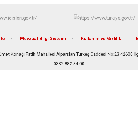
Çeltik
Cihanbeyli
Çumra
Derbent
te
Mevzuat Bilgi Sistemi
Kullanım ve Gizlilik
Derebucak
ümet Konağı Fatih Mahallesi Alparslan Türkeş Caddesi No:23 42600 Il
0332 882 84 00