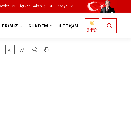
Devlet
İçişleri Bakanlığı
Konya
LERİMİZ
GÜNDEM
İLETİŞİM
24
°C
Doğanhisar
Kulu
Emirgazi
Meram
Ereğli
Sarayönü
Güneysınır
Selçuklu
Hadim
Seydişehir
Halkapınar
Taşkent