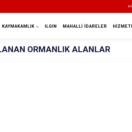
e-
KAYMAKAMLIK
ILGIN
MAHALLİ İDARELER
HİZMET
Konya
KLANAN ORMANLIK ALANLAR
Ahırlı
Akören
Akşehir
Altınekin
Beyşehir
Bozkır