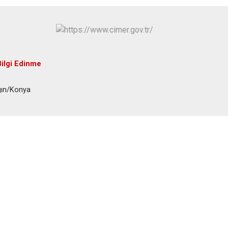
Hüyük
Tuzlukçu
Ilgın
Yalıhüyük
Kadınhanı
Yunak
Karapınar
Bilgi Edinme
Karatay
gın/Konya