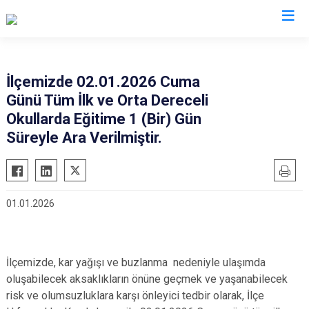
Konya
İlçemizde 02.01.2026 Cuma
Günü Tüm İlk ve Orta Dereceli
Ahırlı
Doğanhisar
Kulu
Okullarda Eğitime 1 (Bir) Gün
Akören
Emirgazi
Meram
Süreyle Ara Verilmiştir.
Akşehir
Ereğli
Sarayönü
Altınekin
Güneysınır
Selçuklu
Beyşehir
Hadim
Seydişehir
01.01.2026
Bozkır
Halkapınar
Taşkent
Çeltik
Hüyük
Tuzlukçu
Cihanbeyli
Ilgın
Yalıhüyük
İlçemizde, kar yağışı ve buzlanma nedeniyle ulaşımda
oluşabilecek aksaklıkların önüne geçmek ve yaşanabilecek
Çumra
Kadınhanı
Yunak
risk ve olumsuzluklara karşı önleyici tedbir olarak, İlçe
Derbent
Karapınar